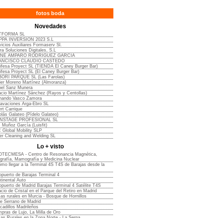
fotos boda
Novedades
TFORMA SL
PA INVERSION 2023 S.L
vicios Auxiliares Formaserv Sl.
ra Soluciones Digitales, S.L
ENE AMPARO RODRIGUEZ GARCIA
ANCISCO CLAUDIO CASTEDO
ifesa Proyect SL (TIENDA El Caney Burger Bar)
ifesa Proyect SL (El Caney Burger Bar)
ORI PARQUE SL (Las Farolas)
ier Moreno Martínez (Almoranza)
bel Sanz Munera
acio Martínez Sánchez (Rayos y Centollas)
nando Vasco Zamora
avaciones Arga-Ebro SL
ert Carrique
olás Galateo (Pídelo Galateo)
NSTAGE PROFESIONAL SL
s Muñoz García (Luisfit)
 Global Mobility SLP
er Cleaning and Welding SL
Lo + visto
TECMESA - Centro de Resonancia Magnética,
grafía, Mamografía y Medicina Nuclear
mo llegar a la Terminal 4S T4S de Barajas desde la
opuerto de Barajas Terminal 4
tinental Auto
opuerto de Madrid Barajas Terminal 4 Satélite T4S
acio de Cristal en el Parque del Retiro en Madrid
as rurales en Murcia - Bosque de Hornillos
le Serrano de Madrid
cadillos Madrileños
pras de Lujo, La Milla de Oro
as Rurales en la Zona Norte - La Serna