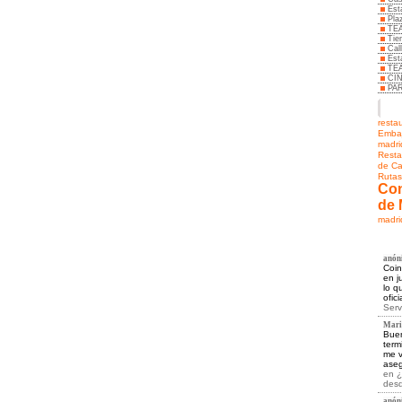
Est
Pla
TE
Tie
Cal
Est
TE
CI
PA
resta
Embaj
madri
Resta
de C
Rutas
Con
de 
madri
anóni
Coin
en j
lo q
ofic
Serv
Marie
Buen
term
me v
aseg
en
¿
desd
anóni