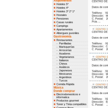
Alojamientos
CENTRO DE
Hoteles 5*
Datos de cont
Hoteles 4*
Hoteles 3* 2* 1*
Teléfo
Hostales
Dirección: M
Pensiones
C. Postal: 
Pcia. ...
Casas rurales
Campings
CENTRO D
Apartamentos
CENTRO DE 
Albergues juveniles
Gastronomía
Datos de cont
Restaurantes
Parrilladas
Teléfo
Dirección: C
Marisquerías
C. Postal: 
Arrocerías
Asadores
Vegetarianos
CENTRO D
CENTRO DE 
Italianos
Chinos
Datos de cont
Asiáticos
Japoneses
Teléfo
Mexicanos
Dirección: M
C. Postal: 
Argentinos
Turcos
Comida Rápida
CENTRO D
Música
CENTRO DE
Donde comprar
Datos de cont
Electrodomesticos e
informatica
Teléfo
Productos gourmet
Dirección: E
Toner y Tinta compatibles
C. Postal: ..
Comprar libros