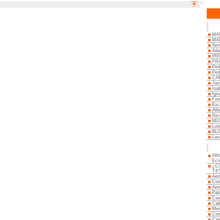
MA
MAP
Ser
Ada
IR
FR
Ped
Ped
CAB
Jav
Isa
Ign
Fer
Exc
Alb
Nic
MU
Lui
BLC
Las
PRO
Eco
¿Có
T4?
Aer
Con
Aer
Pal
Cas
Cal
Mer
Com
Cas