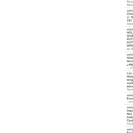
Reso
Medi
anóni
Chin
c/. 
181 
zapa
anóni
HOL
QUI
AUT
AUT
GRA
de B
anóni
Hola
tien
¿alg
...
e
Luis d
Hola
teng
vuel
adua
Term
anóni
Exce
- ce
anóni
Impo
Nos 
Ambu
Ciud
Ciud
anóni
En 