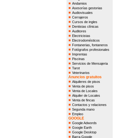
Andamios
Asesorías gestorias
Audiovisuales
Cerrajeros
Cursos de ingles
Dentistas clínicas
Auditores
Electricistas
Electrodomésticos
Fontanerias, fontaneros
Fotógrafos profesionales
Imprentas
Piscinas
Servicios de Mensajeria
Tarot
Veterinarios
Anuncios gratuitos
Alquileres de pisos
Venta de pisos
Venta de Locales
Alquiler de Locales
Venta de fincas
Contactos y relaciones
Segunda mano
Empleo
GOOGLE
Google Adwords
Google Earth
Google Desktop
Barra Google