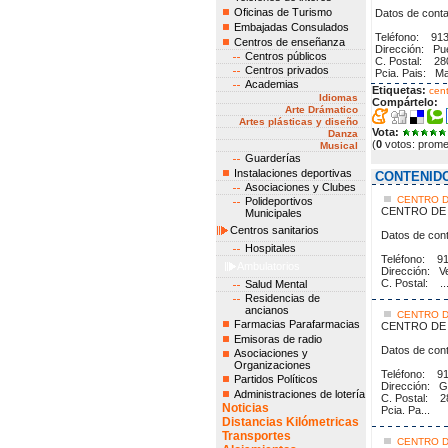
Oficinas de Turismo
Datos de conta
Embajadas Consulados
Teléfon
Centros de enseñanza
Dirección: Pue
Centros públicos
C. Postal: 2
Centros privados
Pcia. Pais: Ma
Academias
Etiquetas:
cent
Idiomas
Compártelo:
Arte Drámatico
Artes plásticas y diseño
Vota:
Danza
(
0
votos: prom
Musical
Guarderías
Instalaciones deportivas
CONTENID
Asociaciones y Clubes
CENTRO D
Polideportivos
CENTRO DE 
Municipales
Centros sanitarios
Datos de cont
Hospitales
Teléfo
Ambulatorios
Dirección: V
C. Postal: ..
Salud Mental
Residencias de
ancianos
CENTRO D
Farmacias Parafarmacias
CENTRO DE 
Emisoras de radio
Datos de cont
Asociaciones y
Organizaciones
Teléfo
Partidos Políticos
Dirección: G
Administraciones de lotería
C. Postal: 
Noticias
Pcia. Pa...
Distancias Kilómetricas
Transportes
CENTRO 