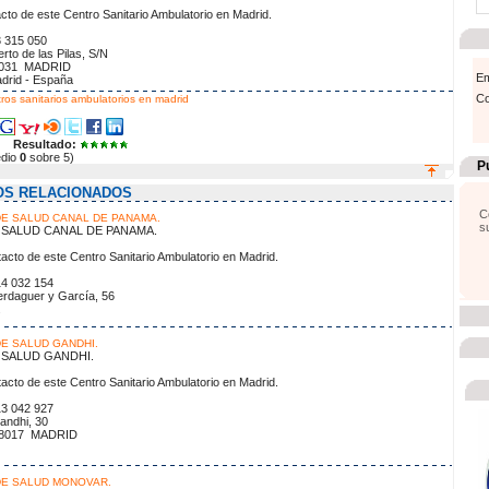
cto de este Centro Sanitario Ambulatorio en Madrid.
o: 913 315 050
rto de las Pilas, S/N
8031 MADRID
Em
drid - España
Co
ros sanitarios ambulatorios en madrid
Resultado:
edio
0
sobre 5)
P
OS RELACIONADOS
C
E SALUD CANAL DE PANAMA.
s
SALUD CANAL DE PANAMA.
acto de este Centro Sanitario Ambulatorio en Madrid.
no: 914 032 154
erdaguer y García, 56
.
E SALUD GANDHI.
SALUD GANDHI.
acto de este Centro Sanitario Ambulatorio en Madrid.
no: 913 042 927
andhi, 30
28017 MADRID
DE SALUD MONOVAR.