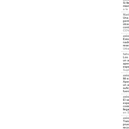
Si l
mism
a la
Maria
Una 
perr
úlce
cont
COV 
anóni
Esto
nadi
rese
Urba
Salva
Los 
un a
apen
espe
Supl
anóni
Mi e
Apen
un a
sufi
fuer
anóni
El s
expe
cost
lleg
en
S
anóni
Trat
prue
reco