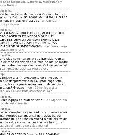
nancia Magnética, Ecografía, Mamografía y
cina Nuclear
mo dijo...
ela ha cambiado de dirección. Ahora están en:
Núñez de Balboa, 37 28001 Madrid Tel.: 915 783
e-mail: chinela@chinela.es ...
en
Chinela -
tos y calzado
mo dijo...
A BUENAS NOCHES DESDE MEXICO, SOLO
ERO SABER SI ES VERDAD QUE HAY
OBUSES GRATUITOS A LA TERMINAL DE
OBUSES AVENIDA AMERICA. INFINITAS
CIAS POR SU INFORMACIÓN ...
en
Aeropuerto
arajas Terminal 4
mo dijo...
, he oido comentar en tv que han abierto una
da de ropa los chinos en la milla de oro de madrid
uien podría decirme donde está? Gracias.Isabel
n
Compras de Lujo, La Milla de Oro
ijo...
, Si llego a la T4 procedente de un vuelo... y
o que desplazarme a la T4S para coger otro
o... ¿Hay que pasar algún control de seguridad,
na, etc? Gracias ...
en
¿Cómo llegar a la
inal 4S T4S de Barajas desde la T4?
mo dijo...
lente equipo de profesionales ...
en
Arganzuela
ntro de salud mental
mo dijo...
sible concertar cita por telefono con este centro.
han remitido con urgencia de Psicologia del
latorio de San Blas en Madrid a este centro de
ad Lineal. ?Podria concertarse la cita en ...
en
ad Lineal - centro de salud mental
mo dijo...
GIMNASIO ACTIVO (antiguo MULADHARA)