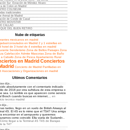
ación Sur -Estación de Méndez Alvaro:
za de Colon en Madrid
ATRO COLISEUM
ndas tradicionales
le Arenal de Madrid
ación de Conde de Casal
ATRO MOVISTAR
NE CALLAO
RQUE DEL BUEN RETIRO
Nube de etiquetas
urantes mexicanos en madrid
adas/consulados en Madrid
2 y 1 estrellas en
d
hotel de 3
hotel de 4 estrellas en madrid
urante
Senderismo
Zona de Bellos Paisajes
Zona
aza
Calefacción
Admite Mascotas
Zona de Baño
 a Caballo
Zona de Pesca
Apartamento Rural
ciertos en Madrid
Conciertos
Madrid
Concierto de Madrid
Parrilladas en
d
Asociaciones y Organizaciones en madrid
Ultimos Comentarios
mo dijo...
cido absolutamente con el comentario indicado
ulio de 2016 por otra sufridura de esta empresa o
ue sea. Lo terrible es que aparecen como servicio
ial Bosch cuando buscas en internet....
en
icio tecnico madrid
 dijo...
as tardes, llego en un vuelo de British Airways al
inal 4S. El 4S es lo mimo que el TS4? Una amiga
a encontrar en el aeropuerto y queremos
urarnos como coincidir. Ella vuela de Sudamér...
Cómo llegar a la Terminal 4S T4S de Barajas
e la T4?
mo dijo...