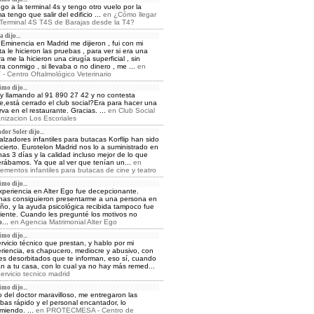
lego a la terminal 4s y tengo otro vuelo por la
a tengo que salir del edificio ...
en
¿Cómo llegar
 Terminal 4S T4S de Barajas desde la T4?
 dijo...
Eminencia en Madrid me dijieron , fui con mi
ita le hicieron las pruebas , para ver si era una
ra me la hicieron una cirugía superficial , sin
ra conmigo , si llevaba o no dinero , me ...
en
- Centro Oftalmológico Veterinario
mo dijo...
y llamando al 91 890 27 42 y no contesta
e,está cerrado el club social?Era para hacer una
rva en el restaurante. Gracias. ...
en
Club Social
nizacion Los Escoriales
dor Soler dijo...
alzadores infantiles para butacas Korflip han sido
cierto. Eurotelon Madrid nos lo a suministrado en
as 3 días y la calidad incluso mejor de lo que
rábamos. Ya que al ver que tenían un...
en
ementos infantiles para butacas de cine y teatro
mo dijo...
xperiencia en Alter Ego fue decepcionante.
as consiguieron presentarme a una persona en
ño, y la ayuda psicológica recibida tampoco fue
ciente. Cuando les pregunté los motivos no
o...
en
Agencia Matrimonial Alter Ego
mo dijo...
ervicio técnico que prestan, y hablo por mi
riencia, es chapucero, mediocre y abusivo, con
es desorbitados que te informan, eso sí, cuando
an a tu casa, con lo cual ya no hay más remed...
ervicio tecnico madrid
mo dijo...
o del doctor maravilloso, me entregaron las
bas rápido y el personal encantador, lo
miendo. ...
en
PROTECMESA - Centro de