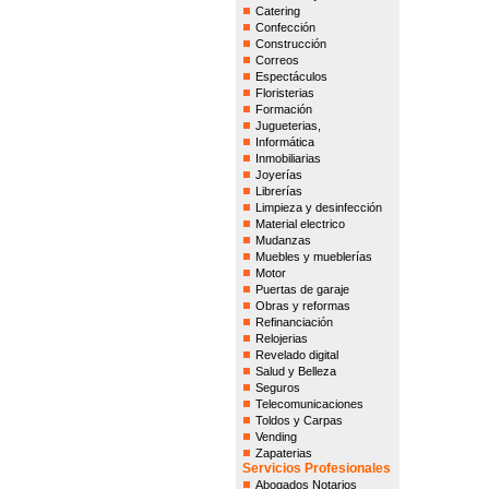
Catering
Confección
Construcción
Correos
Espectáculos
Floristerias
Formación
Jugueterias,
Informática
Inmobiliarias
Joyerías
Librerías
Limpieza y desinfección
Material electrico
Mudanzas
Muebles y mueblerías
Motor
Puertas de garaje
Obras y reformas
Refinanciación
Relojerias
Revelado digital
Salud y Belleza
Seguros
Telecomunicaciones
Toldos y Carpas
Vending
Zapaterias
Servicios Profesionales
Abogados Notarios