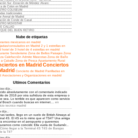
ación Sur -Estación de Méndez Alvaro:
za de Colon en Madrid
ATRO COLISEUM
ndas tradicionales
le Arenal de Madrid
ación de Conde de Casal
ATRO MOVISTAR
NE CALLAO
RQUE DEL BUEN RETIRO
Nube de etiquetas
urantes mexicanos en madrid
adas/consulados en Madrid
2 y 1 estrellas en
d
hotel de 3
hotel de 4 estrellas en madrid
urante
Senderismo
Zona de Bellos Paisajes
Zona
aza
Calefacción
Admite Mascotas
Zona de Baño
 a Caballo
Zona de Pesca
Apartamento Rural
ciertos en Madrid
Conciertos
Madrid
Concierto de Madrid
Parrilladas en
d
Asociaciones y Organizaciones en madrid
Ultimos Comentarios
mo dijo...
cido absolutamente con el comentario indicado
ulio de 2016 por otra sufridura de esta empresa o
ue sea. Lo terrible es que aparecen como servicio
ial Bosch cuando buscas en internet....
en
icio tecnico madrid
 dijo...
as tardes, llego en un vuelo de British Airways al
inal 4S. El 4S es lo mimo que el TS4? Una amiga
a encontrar en el aeropuerto y queremos
urarnos como coincidir. Ella vuela de Sudamér...
Cómo llegar a la Terminal 4S T4S de Barajas
e la T4?
mo dijo...