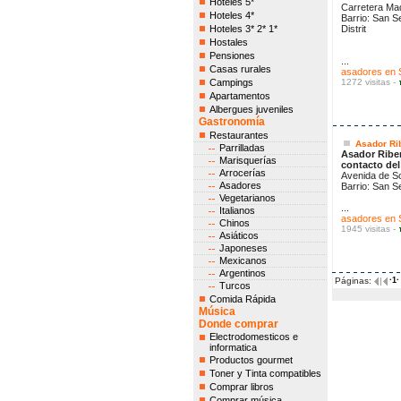
Hoteles 5*
Carretera Mad
Hoteles 4*
Barrio: San S
Hoteles 3* 2* 1*
Distrit
Hostales
Pensiones
...
Casas rurales
asadores en 
Campings
1272 visitas -
Apartamentos
Albergues juveniles
Gastronomía
Restaurantes
Asador Ri
Parrilladas
Asador Ribe
Marisquerías
contacto de
Arrocerías
Avenida de So
Asadores
Barrio: San S
Vegetarianos
...
Italianos
asadores en 
Chinos
1945 visitas -
Asiáticos
Japoneses
Mexicanos
Argentinos
Páginas:
·1·
Turcos
Comida Rápida
Música
Donde comprar
Electrodomesticos e
informatica
Productos gourmet
Toner y Tinta compatibles
Comprar libros
Comprar música