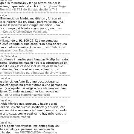
lego a la terminal 4s y tengo otro vuelo por la
a tengo que salir del edificio ...
en
¿Cómo llegar
 Terminal 4S T4S de Barajas desde la T4?
 dijo...
Eminencia en Madrid me dijieron , fui con mi
ita le hicieron las pruebas , para ver si era una
ra me la hicieron una cirugía superficial , sin
ra conmigo , si llevaba o no dinero , me ...
en
- Centro Oftalmológico Veterinario
mo dijo...
y llamando al 91 890 27 42 y no contesta
e,está cerrado el club social?Era para hacer una
rva en el restaurante. Gracias. ...
en
Club Social
nizacion Los Escoriales
dor Soler dijo...
alzadores infantiles para butacas Korflip han sido
cierto. Eurotelon Madrid nos lo a suministrado en
as 3 días y la calidad incluso mejor de lo que
rábamos. Ya que al ver que tenían un...
en
ementos infantiles para butacas de cine y teatro
mo dijo...
xperiencia en Alter Ego fue decepcionante.
as consiguieron presentarme a una persona en
ño, y la ayuda psicológica recibida tampoco fue
ciente. Cuando les pregunté los motivos no
o...
en
Agencia Matrimonial Alter Ego
mo dijo...
ervicio técnico que prestan, y hablo por mi
riencia, es chapucero, mediocre y abusivo, con
es desorbitados que te informan, eso sí, cuando
an a tu casa, con lo cual ya no hay más remed...
ervicio tecnico madrid
mo dijo...
o del doctor maravilloso, me entregaron las
bas rápido y el personal encantador, lo
miendo. ...
en
PROTECMESA - Centro de