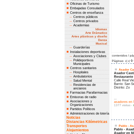
Oficinas de Turismo
Embajadas Consulados
Centros de enseñanza
Centros públicos
Centros privados
Academias
Idiomas
Arte Drámatico
Artes plásticas y diseño
Danza
Musical
Guarderías
Instalaciones deportivas
contenidos / pá
Asociaciones y Clubes
Polideportivos
Páginas:
·1·
Municipales
Centros sanitarios
Asador Cas
Hospitales
Asador Casti
Ambulatorios
Restaurante
Calle Real Vie
Salud Mental
Barrio: San S
Residencias de
Distrito: Zo
ancianos
Farmacias Parafarmacias
Emisoras de radio
...
Asociaciones y
asadores en 
Organizaciones
1377 visitas -
Partidos Políticos
Administraciones de lotería
Noticias
Distancias Kilómetricas
Transportes
Pablo - A
Pablo - Asa
Alojamientos
Asador en M