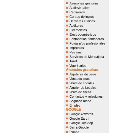
Asesorías gestorias
Audiovisuales
Cerrajeros
Cursos de ingles
Dentistas clínicas
Auditores
Electricistas
Electrodomésticos
Fontanerias, fontaneros
Fotógrafos profesionales
Imprentas
Piscinas
Servicios de Mensajeria
Tarot
Veterinarios
Anuncios gratuitos
Alquileres de pisos
Venta de pisos
Venta de Locales
Alquiler de Locales
Venta de fincas
Contactos y relaciones
Segunda mano
Empleo
GOOGLE
Google Adwords
Google Earth
Google Desktop
Barra Google
Picasa