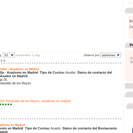
Em
Co
P
g.
contenidos 1 pág.
Ordena por
C
s
tilla - Asadores en Madrid
lla - Asadores en Madrid
Tipo de Cocina:
Asador
Datos de contacto del
 Asador en Madrid
ja 26.
ebastián de los Reyes
San Sebastián de los Reyes
,
asadores en madrid
sadores en Madrid
dores en Madrid
Tipo de Cocina:
Asador
Datos de contacto del Restaurante
adrid