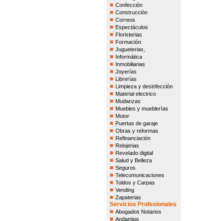
Confección
Construcción
Correos
Espectáculos
Floristerias
Formación
Jugueterias,
Informática
Inmobiliarias
Joyerías
Librerías
Limpieza y desinfección
Material electrico
Mudanzas
Muebles y mueblerías
Motor
Puertas de garaje
Obras y reformas
Refinanciación
Relojerias
Revelado digital
Salud y Belleza
Seguros
Telecomunicaciones
Toldos y Carpas
Vending
Zapaterias
Servicios Profesionales
Abogados Notarios
Andamios