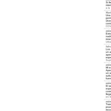
Si l
mism
a la
Maria
Una 
perr
úlce
cont
COV 
anóni
Esto
nadi
rese
Urba
Salva
Los 
un a
apen
espe
Supl
anóni
Mi e
Apen
un a
sufi
fuer
anóni
El s
expe
cost
lleg
en
S
anóni
Trat
prue
reco