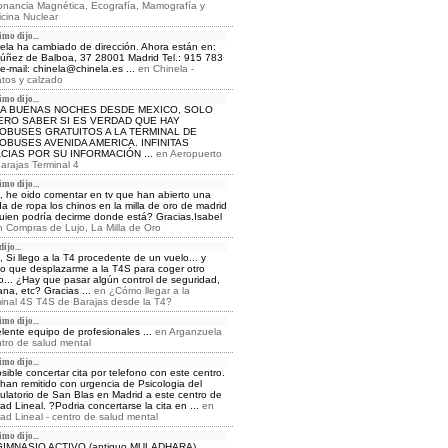
nancia Magnética, Ecografía, Mamografía y
cina Nuclear
mo dijo...
ela ha cambiado de dirección. Ahora están en:
Núñez de Balboa, 37 28001 Madrid Tel.: 915 783
e-mail: chinela@chinela.es ...
en
Chinela -
tos y calzado
mo dijo...
A BUENAS NOCHES DESDE MEXICO, SOLO
ERO SABER SI ES VERDAD QUE HAY
OBUSES GRATUITOS A LA TERMINAL DE
OBUSES AVENIDA AMERICA. INFINITAS
CIAS POR SU INFORMACIÓN ...
en
Aeropuerto
arajas Terminal 4
mo dijo...
, he oido comentar en tv que han abierto una
da de ropa los chinos en la milla de oro de madrid
uien podría decirme donde está? Gracias.Isabel
n
Compras de Lujo, La Milla de Oro
ijo...
, Si llego a la T4 procedente de un vuelo... y
o que desplazarme a la T4S para coger otro
o... ¿Hay que pasar algún control de seguridad,
na, etc? Gracias ...
en
¿Cómo llegar a la
inal 4S T4S de Barajas desde la T4?
mo dijo...
lente equipo de profesionales ...
en
Arganzuela
ntro de salud mental
mo dijo...
sible concertar cita por telefono con este centro.
han remitido con urgencia de Psicologia del
latorio de San Blas en Madrid a este centro de
ad Lineal. ?Podria concertarse la cita en ...
en
ad Lineal - centro de salud mental
mo dijo...
GIMNASIO ACTIVO (antiguo MULADHARA)