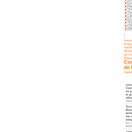
Est
Pla
TE
Tie
Cal
Est
TE
CI
PA
resta
Embaj
madri
Resta
de C
Rutas
Con
de 
madri
anóni
Coin
en j
lo q
ofic
Serv
Marie
Buen
term
me v
aseg
en
¿
desd
anóni