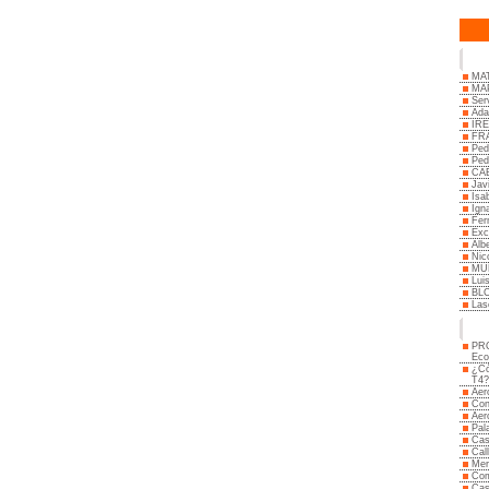
MA
MAP
Ser
Ada
IR
FR
Ped
Ped
CAB
Jav
Isa
Ign
Fer
Exc
Alb
Nic
MU
Lui
BLC
Las
PRO
Eco
¿Có
T4?
Aer
Con
Aer
Pal
Cas
Cal
Mer
Com
Cas