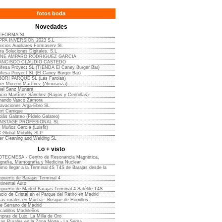
fotos boda
Novedades
TFORMA SL
PA INVERSION 2023 S.L
vicios Auxiliares Formaserv Sl.
ra Soluciones Digitales, S.L
ENE AMPARO RODRIGUEZ GARCIA
ANCISCO CLAUDIO CASTEDO
ifesa Proyect SL (TIENDA El Caney Burger Bar)
ifesa Proyect SL (El Caney Burger Bar)
ORI PARQUE SL (Las Farolas)
ier Moreno Martínez (Almoranza)
bel Sanz Munera
acio Martínez Sánchez (Rayos y Centollas)
nando Vasco Zamora
avaciones Arga-Ebro SL
ert Carrique
olás Galateo (Pídelo Galateo)
NSTAGE PROFESIONAL SL
s Muñoz García (Luisfit)
 Global Mobility SLP
er Cleaning and Welding SL
Lo + visto
TECMESA - Centro de Resonancia Magnética,
grafía, Mamografía y Medicina Nuclear
mo llegar a la Terminal 4S T4S de Barajas desde la
opuerto de Barajas Terminal 4
tinental Auto
opuerto de Madrid Barajas Terminal 4 Satélite T4S
acio de Cristal en el Parque del Retiro en Madrid
as rurales en Murcia - Bosque de Hornillos
le Serrano de Madrid
cadillos Madrileños
pras de Lujo, La Milla de Oro
as Rurales en la Zona Norte - La Serna