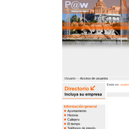
Usuario - -
Acceso de usuarios
Estás en:
asador
Información general
Ayuntamiento
Historia
Callejero
El tiempo
Teléfonos de interés