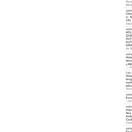
Reso
Medi
anóni
Chin
c/. 
181 
zapa
anóni
HOL
QUI
AUT
AUT
GRA
de B
anóni
Hola
tien
¿alg
...
e
Luis d
Hola
teng
vuel
adua
Term
anóni
Exce
- ce
anóni
Impo
Nos 
Ambu
Ciud
Ciud
anóni
En 