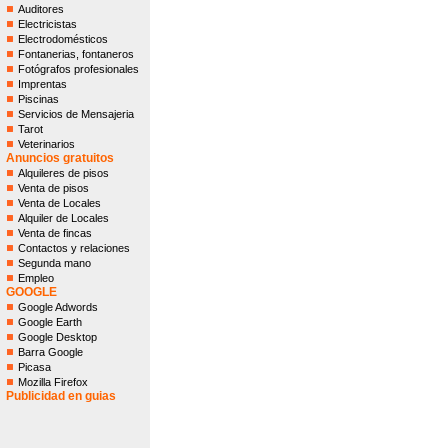
Auditores
Electricistas
Electrodomésticos
Fontanerias, fontaneros
Fotógrafos profesionales
Imprentas
Piscinas
Servicios de Mensajeria
Tarot
Veterinarios
Anuncios gratuitos
Alquileres de pisos
Venta de pisos
Venta de Locales
Alquiler de Locales
Venta de fincas
Contactos y relaciones
Segunda mano
Empleo
GOOGLE
Google Adwords
Google Earth
Google Desktop
Barra Google
Picasa
Mozilla Firefox
Publicidad en guias