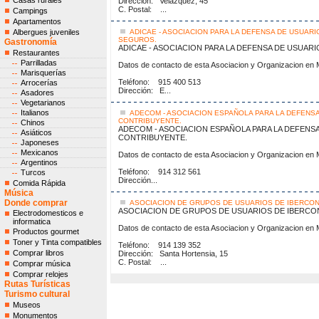
Casas rurales
Dirección: Velázquez, 45
C. Postal: ...
Campings
Apartamentos
Albergues juveniles
ADICAE - ASOCIACION PARA LA DEFENSA DE USUAR
SEGUROS.
Gastronomía
ADICAE - ASOCIACION PARA LA DEFENSA DE USUAR
Restaurantes
Parrilladas
Datos de contacto de esta Asociacion y Organizacion en 
Marisquerías
Teléfono: 915 400 513
Arrocerías
Dirección: E...
Asadores
Vegetarianos
Italianos
ADECOM - ASOCIACION ESPAÑOLA PARA LA DEFENS
CONTRIBUYENTE.
Chinos
ADECOM - ASOCIACION ESPAÑOLA PARA LA DEFENS
Asiáticos
CONTRIBUYENTE.
Japoneses
Mexicanos
Datos de contacto de esta Asociacion y Organizacion en 
Argentinos
Teléfono: 914 312 561
Turcos
Dirección...
Comida Rápida
Música
Donde comprar
ASOCIACION DE GRUPOS DE USUARIOS DE IBERCON
ASOCIACION DE GRUPOS DE USUARIOS DE IBERCO
Electrodomesticos e
informatica
Datos de contacto de esta Asociacion y Organizacion en 
Productos gourmet
Toner y Tinta compatibles
Teléfono: 914 139 352
Comprar libros
Dirección: Santa Hortensia, 15
C. Postal: ...
Comprar música
Comprar relojes
Rutas Turísticas
Turismo cultural
Museos
Monumentos