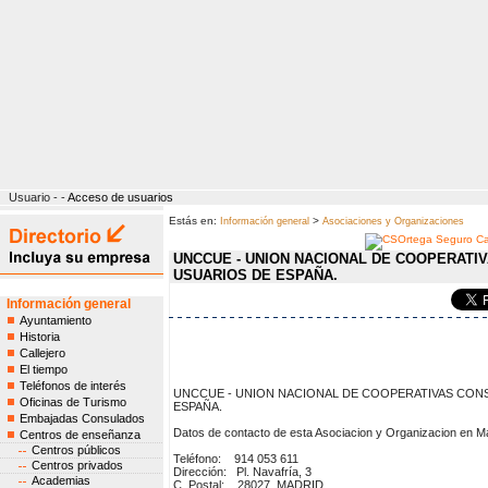
Usuario - -
Acceso de usuarios
Estás en:
>
Información general
Asociaciones y Organizaciones
UNCCUE - UNION NACIONAL DE COOPERATI
USUARIOS DE ESPAÑA.
Información general
Ayuntamiento
Historia
Callejero
El tiempo
Teléfonos de interés
UNCCUE - UNION NACIONAL DE COOPERATIVAS CON
Oficinas de Turismo
ESPAÑA.
Embajadas Consulados
Datos de contacto de esta Asociacion y Organizacion en Ma
Centros de enseñanza
Centros públicos
Teléfono: 914 053 611
Centros privados
Dirección: Pl. Navafría, 3
Academias
C. Postal: 28027 MADRID