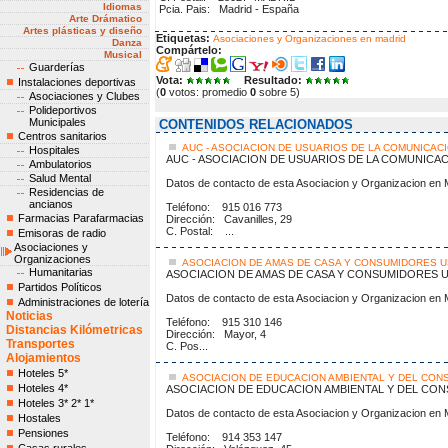
Idiomas
Pcia. Pais: Madrid - España
Arte Drámatico
Artes plásticas y diseño
Etiquetas:
Asociaciones y Organizaciones en madrid
Danza
Compártelo:
Musical
Guarderías
Vota:
Resultado:
Instalaciones deportivas
(
0
votos: promedio
0
sobre 5)
Asociaciones y Clubes
Polideportivos
Municipales
CONTENIDOS RELACIONADOS
Centros sanitarios
AUC - ASOCIACION DE USUARIOS DE LA COMUNICACI
Hospitales
AUC - ASOCIACION DE USUARIOS DE LA COMUNICAC
Ambulatorios
Salud Mental
Datos de contacto de esta Asociacion y Organizacion en 
Residencias de
ancianos
Teléfono: 915 016 773
Farmacias Parafarmacias
Dirección: Cavanilles, 29
C. Postal: ...
Emisoras de radio
Asociaciones y
Organizaciones
ASOCIACION DE AMAS DE CASA Y CONSUMIDORES U
Humanitarias
ASOCIACION DE AMAS DE CASA Y CONSUMIDORES U
Partidos Políticos
Datos de contacto de esta Asociacion y Organizacion en 
Administraciones de lotería
Noticias
Teléfono: 915 310 146
Distancias Kilómetricas
Dirección: Mayor, 4
Transportes
C. Pos...
Alojamientos
Hoteles 5*
ASOCIACION DE EDUCACION AMBIENTAL Y DEL CON
Hoteles 4*
ASOCIACION DE EDUCACION AMBIENTAL Y DEL CO
Hoteles 3* 2* 1*
Datos de contacto de esta Asociacion y Organizacion en 
Hostales
Pensiones
Teléfono: 914 353 147