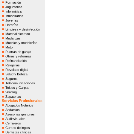
Formación
Jugueterias,
Informática
Inmobiliarias
Joyerías
Librerías
Limpieza y desinfección
Material electrico
Mudanzas
Muebles y mueblerías
Motor
Puertas de garaje
Obras y reformas
Refinanciación
Relojerias
Revelado digital
Salud y Belleza
Seguros
Telecomunicaciones
Toldos y Carpas
Vending
Zapaterias
Servicios Profesionales
Abogados Notarios
Andamios
Asesorías gestorias
Audiovisuales
Cerrajeros
Cursos de ingles
Dentistas clínicas