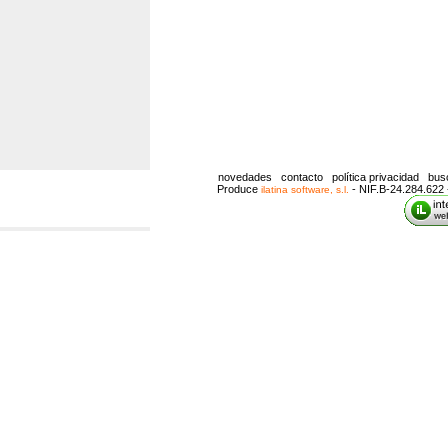
novedades
contacto
política privacidad
bus
Produce
- NIF.B-24.284.622 
ilatina software, s.l.