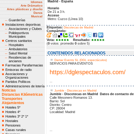
Madrid - España
Idiomas
Arte Drámatico
Horario
Artes plásticas y diseño
De 21 a 3 h.
Danza
Acceso
Musical
Metro: Cuzco (Línea 10)
Guarderías
Instalaciones deportivas
Etiquetas:
Discotecas de Madrid
Asociaciones y Clubes
Compártelo:
Polideportivos
Municipales
Vota:
Resultado:
Centros sanitarios
(
0
votos: promedio
0
sobre 5)
Hospitales
Ambulatorios
CONTENIDOS RELACIONADOS
Salud Mental
Residencias de
Damar Events SL (DGL espectáculos)
ancianos
SERVICIOS PARA EVENTOS
Farmacias Parafarmacias
Emisoras de radio
https://dglespectaculos.com/
Asociaciones y
Organizaciones
...
Partidos Políticos
Administraciones de lotería
Noticias
Jumble - Discotecas en Madrid
Jumble - Discotecas en Madrid
Datos de contacto de
Distancias Kilómetricas
Calle Mesonero Romanos 13.
Transportes
Barrio: Sol
Alojamientos
Distrito: Centro
Hoteles 5*
CP: 28004
Hoteles 4*
Localidad: Madrid
Hoteles 3* 2* 1*
Hostales
Pensiones
Casas rurales
...