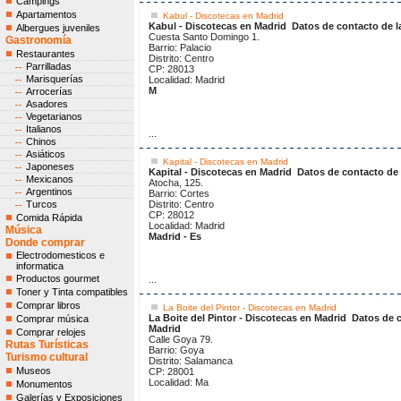
Campings
Apartamentos
Kabul - Discotecas en Madrid
Kabul - Discotecas en Madrid
Datos de contacto de l
Albergues juveniles
Cuesta Santo Domingo 1.
Gastronomía
Barrio: Palacio
Restaurantes
Distrito: Centro
Parrilladas
CP: 28013
Marisquerías
Localidad: Madrid
M
Arrocerías
Asadores
Vegetarianos
Italianos
...
Chinos
Asiáticos
Kapital - Discotecas en Madrid
Japoneses
Kapital - Discotecas en Madrid
Datos de contacto de 
Mexicanos
Atocha, 125.
Argentinos
Barrio: Cortes
Turcos
Distrito: Centro
CP: 28012
Comida Rápida
Localidad: Madrid
Música
Madrid - Es
Donde comprar
Electrodomesticos e
informatica
Productos gourmet
...
Toner y Tinta compatibles
Comprar libros
La Boite del Pintor - Discotecas en Madrid
La Boite del Pintor - Discotecas en Madrid
Datos de c
Comprar música
Madrid
Comprar relojes
Calle Goya 79.
Rutas Turísticas
Barrio: Goya
Turismo cultural
Distrito: Salamanca
Museos
CP: 28001
Localidad: Ma
Monumentos
Galerías y Exposiciones