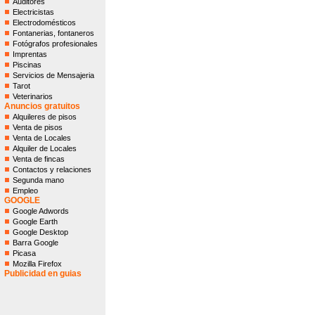
Auditores
Electricistas
Electrodomésticos
Fontanerias, fontaneros
Fotógrafos profesionales
Imprentas
Piscinas
Servicios de Mensajeria
Tarot
Veterinarios
Anuncios gratuitos
Alquileres de pisos
Venta de pisos
Venta de Locales
Alquiler de Locales
Venta de fincas
Contactos y relaciones
Segunda mano
Empleo
GOOGLE
Google Adwords
Google Earth
Google Desktop
Barra Google
Picasa
Mozilla Firefox
Publicidad en guias