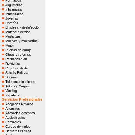
Formación
Jugueterias,
Informática
Inmobiliarias
Joyerías
Librerías
Limpieza y desinfección
Material electrico
Mudanzas
Muebles y mueblerías
Motor
Puertas de garaje
Obras y reformas
Refinanciación
Relojerias
Revelado digital
Salud y Belleza
Seguros
Telecomunicaciones
Toldos y Carpas
Vending
Zapaterias
Servicios Profesionales
Abogados Notarios
Andamios
Asesorías gestorias
Audiovisuales
Cerrajeros
Cursos de ingles
Dentistas clínicas