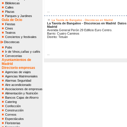
Bibliotecas
Calles
...
Plazas
Parques y Jardines
Guía de Ocio
La Tavola de Bangaloo - Discotecas en Madrid
La Tavola de Bangaloo - Discotecas en Madrid
Datos 
Fiestas
Madrid
Cines
Avenida General Perón 29 Edificio Euro Centro.
Teatros
Barrio: Cuatro Caminos
Conciertos y festivales
Distrito: Tetuán
Discotecas
Pubs
Ir de Vinos,cañas y cafés
...
Cervecerias
Ayuntamientos de
Madrid
Directorio empresas
Agencias de viajes
Agencias Matrimoniales
Alarmas Seguridad
Aire acondicionado
Asociaciones de empresas
Alimentación y Nutrición
Bancos Cajas de Ahorro
Catering
Confección
Construcción
Correos
Espectáculos
Floristerias