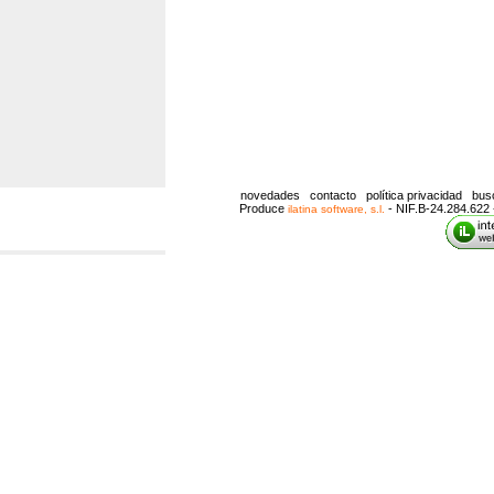
novedades
contacto
política privacidad
bus
Produce
- NIF.B-24.284.622 
ilatina software, s.l.