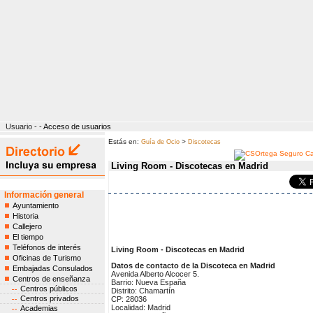
Usuario - -
Acceso de usuarios
Estás en:
>
Guía de Ocio
Discotecas
Living Room - Discotecas en Madrid
Información general
Ayuntamiento
Historia
Callejero
El tiempo
Teléfonos de interés
Living Room - Discotecas en Madrid
Oficinas de Turismo
Datos de contacto de la Discoteca en Madrid
Embajadas Consulados
Avenida Alberto Alcocer 5.
Centros de enseñanza
Barrio: Nueva España
Centros públicos
Distrito: Chamartín
Centros privados
CP: 28036
Localidad: Madrid
Academias