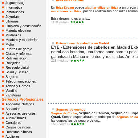
ibiza villas rentals
Jugueterias,
Informática
En
puede
a un precio in
Ibiza Dream
alquilar villas en ibiza
, puedes realizar tus consultas llama
vacaciones en Ibiza
Inmobiliarias
Joyerías
Ibiza dream no es una s...
Librerías
1119 visitas -
Limpieza y desinfección
Material electrico
Mudanzas
Muebles y mueblerías
Extensiones de cabellos en Madrid
Motor
EYE - Extensiones de cabellos en Madrid
Ext
Puertas de garaje
natral con keratina, una forma sana para tu pelo
Obras y reformas
garantizada.Mantenimientos y reciclados.Ampl
Refinanciación
2284 visitas -
Relojerias
Revelado digital
Salud y Belleza
Seguros
Telecomunicaciones
Toldos y Carpas
Vending
Zapaterias
Servicios Profesionales
Abogados Notarios
Andamios
Seguros de coches
, Seguro de Camion, Seguro de Furgo
Asesorías gestorias
Seguro de Coche
Quad.
Somos especialistas en todo tipo de
seguros de c
Audiovisuales
las compañias de seguro de co...
Cerrajeros
1590 visitas -
Cursos de ingles
Dentistas clínicas
Auditores