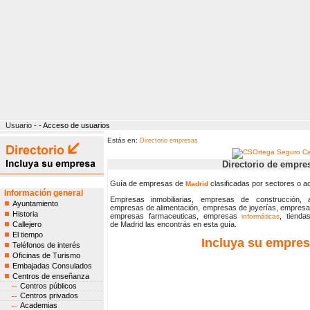
Usuario - -
Acceso de usuarios
Estás en:
Directorio empresas
Directorio de empre
Guía de empresas de
clasificadas por sectores o ac
Madrid
Información general
Empresas inmobiliarias, empresas de construcción,
Ayuntamiento
empresas de alimentación, empresas de joyerías, empresas
Historia
empresas farmaceuticas, empresas
, tiend
informáticas
Callejero
de Madrid las encontrás en esta guía.
El tiempo
Incluya su empre
Teléfonos de interés
Oficinas de Turismo
Embajadas Consulados
Centros de enseñanza
Centros públicos
Centros privados
Academias