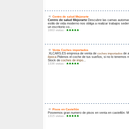
Centro de salud Mejorarte
Centro de salud Mejorarte
Descubre las camas automasaj
estilo de vida moderno nos obliga a realizar trabajos sed
un escritorio co...
1663 visitas -
Venta Coches importados
XLCARS.ES empresa de venta de
de a
coches importados
época
Pidenos el coche de tus sueños, si no lo tenemos n
Stock de
coches de impo
...
1336 visitas -
Pisos en Castellón
Poseemos gran numero de pisos en venta en castellón. Mu
1315 visitas -