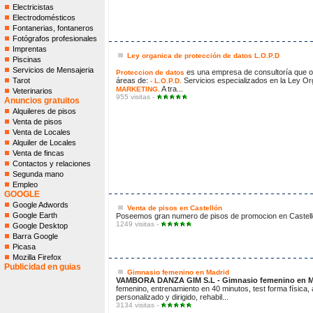
Electricistas
Electrodomésticos
Fontanerias, fontaneros
Fotógrafos profesionales
Imprentas
Ley organica de protección de datos L.O.P.D
Piscinas
Servicios de Mensajeria
es una empresa de consultoría que of
Proteccion de datos
Tarot
áreas de:
Servicios especializados en la Ley O
- L.O.P.D.
A tra...
MARKETING.
Veterinarios
955 visitas -
Anuncios gratuitos
Alquileres de pisos
Venta de pisos
Venta de Locales
Alquiler de Locales
Venta de fincas
Contactos y relaciones
Segunda mano
Empleo
GOOGLE
Google Adwords
Venta de pisos en Castellón
Google Earth
Poseemos gran numero de pisos de promocion en Castello
1249 visitas -
Google Desktop
Barra Google
Picasa
Mozilla Firefox
Publicidad en guias
Gimnasio femenino en Madrid
VAMBORA DANZA GIM S.L - Gimnasio femenino en M
femenino, entrenamiento en 40 minutos, test forma física
personalizado y dirigido, rehabil...
3134 visitas -