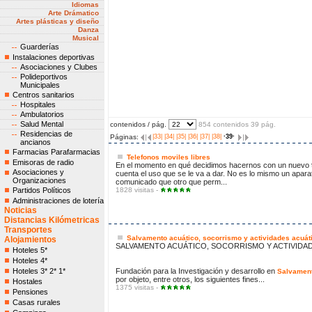
Idiomas
Arte Drámatico
Artes plásticas y diseño
Danza
Musical
Guarderías
Instalaciones deportivas
Asociaciones y Clubes
Polideportivos
Municipales
Centros sanitarios
Hospitales
Ambulatorios
Salud Mental
contenidos / pág.
854 contenidos 39 pág.
Residencias de
Páginas:
|33|
|34|
|35|
|36|
|37|
|38|
·39·
ancianos
Farmacias Parafarmacias
Telefonos moviles libres
Emisoras de radio
En el momento en qué decidimos hacernos con un nuevo
Asociaciones y
cuenta el uso que se le va a dar. No es lo mismo un apara
Organizaciones
comunicado que otro que perm...
Partidos Políticos
1828 visitas -
Administraciones de lotería
Noticias
Distancias Kilómetricas
Transportes
Salvamento acuático, socorrismo y actividades acuát
Alojamientos
SALVAMENTO ACUÁTICO, SOCORRISMO Y ACTIVIDA
Hoteles 5*
Hoteles 4*
Hoteles 3* 2* 1*
Fundación para la Investigación y desarrollo en
Salvamen
por objeto, entre otros, los siguientes fines...
Hostales
1375 visitas -
Pensiones
Casas rurales