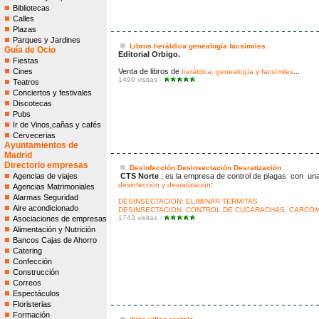
Bibliotecas
Calles
Plazas
Parques y Jardines
Libros heráldica genealogía facsímiles
Guía de Ocio
Editorial Orbigo.
Fiestas
Cines
Venta de libros de
...
heráldica, genealogía y facsímiles
1499 visitas -
Teatros
Conciertos y festivales
Discotecas
Pubs
Ir de Vinos,cañas y cafés
Cervecerias
Ayuntamientos de
Madrid
Directorio empresas
Desinfección Desinsectación Desratización
Agencias de viajes
CTS Norte
, es la empresa de control de plagas con un
:
desinfección y desratización
Agencias Matrimoniales
Alarmas Seguridad
DESINSECTACION: ELIMINAR TERMITAS
Aire acondicionado
DESINSECTACION: CONTROL DE CUCARACHAS, CARCO
1743 visitas -
Asociaciones de empresas
Alimentación y Nutrición
Bancos Cajas de Ahorro
Catering
Confección
Construcción
Correos
Espectáculos
Floristerias
Formación