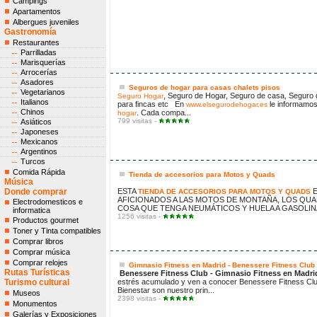
Campings
Apartamentos
Albergues juveniles
Gastronomía
Restaurantes
Parrilladas
Marisquerías
Arrocerías
Asadores
Seguros de hogar para casas chalets pisos
Vegetarianos
, Seguro de Hogar, Seguro de casa, Seguro 
Seguro Hogar
Italianos
para fincas etc En
le informamos
www.elsegurodehogar.es
Chinos
. Cada compa...
hogar
799 visitas -
Asiáticos
Japoneses
Mexicanos
Argentinos
Turcos
Comida Rápida
Tienda de accesorios para Motos y Quads
Música
Donde comprar
ESTA
E
TIENDA DE ACCESORIOS PARA MOTOS Y QUADS
AFICIONADOS A LAS MOTOS DE MONTAÑA, LOS QUAD
Electrodomesticos e
COSA QUE TENGA NEUMÁTICOS Y HUELA A GASOLIN
informatica
1256 visitas -
Productos gourmet
Toner y Tinta compatibles
Comprar libros
Comprar música
Comprar relojes
Gimnasio Fitness en Madrid - Benessere Fitness Club
Rutas Turísticas
Benessere Fitness Club - Gimnasio Fitness en Madri
Turismo cultural
estrés acumulado y ven a conocer Benessere Fitness Club
Bienestar son nuestro prin...
Museos
2398 visitas -
Monumentos
Galerías y Exposiciones