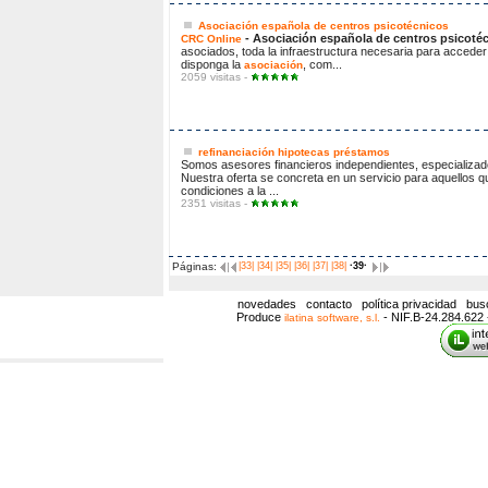
Asociación española de centros psicotécnicos
- Asociación española de centros psicoté
CRC Online
asociados, toda la infraestructura necesaria para accede
disponga la
, com...
asociación
2059 visitas -
refinanciación hipotecas préstamos
Somos asesores financieros independientes, especializados
Nuestra oferta se concreta en un servicio para aquellos 
condiciones a la ...
2351 visitas -
Páginas:
|33|
|34|
|35|
|36|
|37|
|38|
·39·
novedades
contacto
política privacidad
bus
Produce
- NIF.B-24.284.622 
ilatina software, s.l.