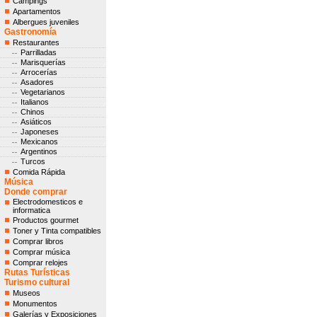
Campings
Apartamentos
Albergues juveniles
Gastronomía
Restaurantes
Parrilladas
Marisquerías
Arrocerías
Asadores
Vegetarianos
Italianos
Chinos
Asiáticos
Japoneses
Mexicanos
Argentinos
Turcos
Comida Rápida
Música
Donde comprar
Electrodomesticos e
informatica
Productos gourmet
Toner y Tinta compatibles
Comprar libros
Comprar música
Comprar relojes
Rutas Turísticas
Turismo cultural
Museos
Monumentos
Galerías y Exposiciones