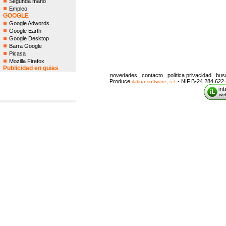
Segunda mano
Empleo
GOOGLE
Google Adwords
Google Earth
Google Desktop
Barra Google
Picasa
Mozilla Firefox
Publicidad en guias
novedades
contacto
política privacidad
bus
Produce
- NIF.B-24.284.622 
ilatina software, s.l.