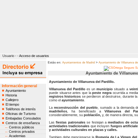
Usuario - -
Acceso de usuarios
Estás en:
>
Ayuntamientos de Madrid
Ayuntamiento de Villanueva del
Ayuntamiento de Villanueva
Ayuntamiento de Villanueva del Pardillo.
Información general
Villanueva del Pardillo
es un
municipio
situado a
veint
Ayuntamiento
puede situarse antes que la
peste negra
ocurrida a medi
Historia
registros historicos
se perdieron al destruirse, durante l
Callejero
como el
ayuntamiento
.
El tiempo
La
reconstrucción del pueblo
, sumado a la demanda 
Teléfonos de interés
madrileños
, ha beneficiado a
Villanueva del Par
Oficinas de Turismo
considerablemente, su
población,
y, de manera directa, s
Embajadas Consulados
Las
fiestas patronales
se festejan a
mediados de octu
Centros de enseñanza
actividades tradicionales
que incluyen
fuegos artificial
Centros públicos
y actividades culturales en plazas y calles.
Centros privados
Academias
Tambien debe mencionarse la
Romeria de La Virgen del