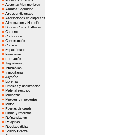
Agencias de viajes
Agencias Matrimoniales
Alarmas Seguridad
Aire acondicionado
Asociaciones de empresas
Alimentación y Nutrición
Bancos Cajas de Ahorro
Catering
Confección
Construcción
Correos
Espectáculos
Floristerias
Formación
Jugueterias,
Informática
Inmobiliarias
Joyerías
Librerías
Limpieza y desinfección
Material electrico
Mudanzas
Muebles y mueblerías
Motor
Puertas de garaje
Obras y reformas
Refinanciación
Relojerias
Revelado digital
Salud y Belleza