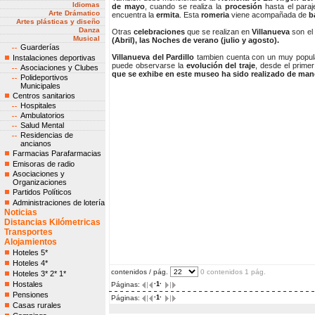
Idiomas
de mayo
, cuando se realiza la
procesión
hasta el para
Arte Drámatico
encuentra la
ermita
. Esta
romeria
viene acompañada de
ba
Artes plásticas y diseño
Danza
Otras
celebraciones
que se realizan en
Villanueva
son el
Musical
(Abril), las Noches de verano (julio y agosto).
Guarderías
Villanueva del Pardillo
tambien cuenta con un muy popu
Instalaciones deportivas
puede observarse la
evolución del traje
, desde el primer
Asociaciones y Clubes
que se exhibe en este museo ha sido realizado de mane
Polideportivos
Municipales
Centros sanitarios
Hospitales
Ambulatorios
Salud Mental
Residencias de
ancianos
Farmacias Parafarmacias
Emisoras de radio
Asociaciones y
Organizaciones
Partidos Políticos
Administraciones de lotería
Noticias
Distancias Kilómetricas
Transportes
Alojamientos
Hoteles 5*
Hoteles 4*
contenidos / pág.
0 contenidos 1 pág.
Hoteles 3* 2* 1*
Hostales
Páginas:
·1·
Pensiones
Páginas:
·1·
Casas rurales