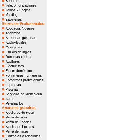
Seguros
Telecomunicaciones
Toldos y Carpas
Vending
Zapaterias
Servicios Profesionales
Abogados Notarios
Andamios
Asesorías gestorias
Audiovisuales
Cerrajeros
Cursos de ingles
Dentistas clínicas
Auditores
Electricistas
Electrodomésticos
Fontanerias, fontaneros
Fotógrafos profesionales
Imprentas
Piscinas
Servicios de Mensajeria
Tarot
Veterinarios
Anuncios gratuitos
Alquileres de pisos
Venta de pisos
Venta de Locales
Alquiler de Locales
Venta de fincas
Contactos y relaciones